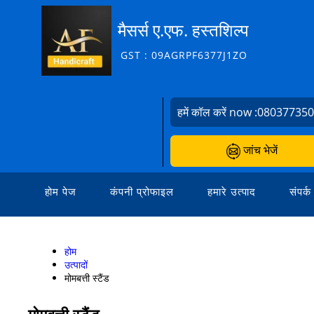
मैसर्स ए.एफ. हस्तशिल्प
GST : 09AGRPF6377J1ZO
हमें कॉल करें now :
08037735
जांच भेजें
होम पेज
कंपनी प्रोफाइल
हमारे उत्पाद
संपर्क
होम
उत्पादों
मोमबत्ती स्टैंड
मोमबत्ती स्टैंड