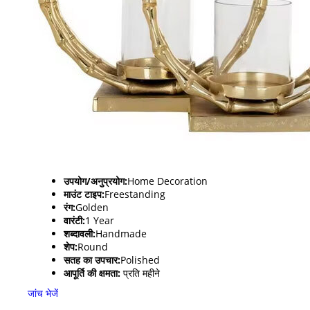
उपयोग/अनुप्रयोग:
Home Decoration
माउंट टाइप:
Freestanding
रंग:
Golden
वारंटी:
1 Year
शब्दावली:
Handmade
शेप:
Round
सतह का उपचार:
Polished
आपूर्ति की क्षमता:
प्रति महीने
जांच भेजें